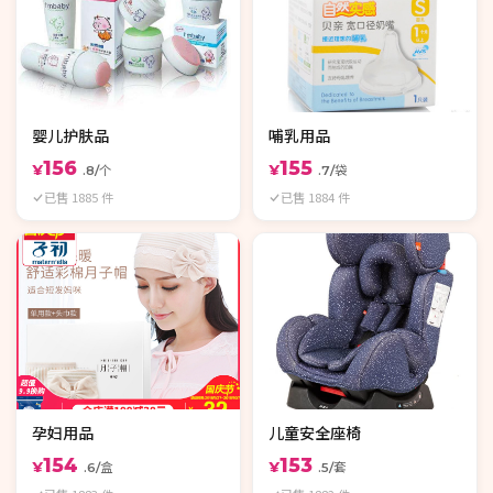
婴儿护肤品
哺乳用品
156
155
¥
¥
.8/个
.7/袋
已售 1885 件
已售 1884 件
孕妇用品
儿童安全座椅
154
153
¥
¥
.6/盒
.5/套