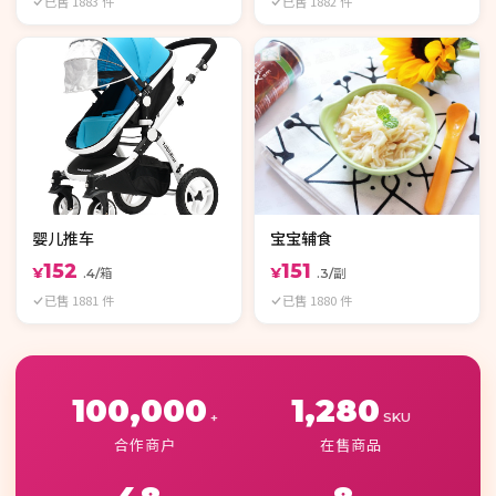
已售 1883 件
已售 1882 件
婴儿推车
宝宝辅食
152
151
¥
¥
.4/箱
.3/副
已售 1881 件
已售 1880 件
100,000
1,280
+
SKU
合作商户
在售商品