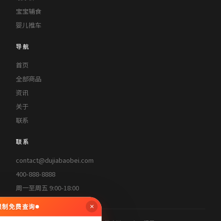
宝宝辅食
婴儿推车
导航
首页
全部商品
资讯
关于
联系
联系
contact@dujiabaobei.com
400-888-8888
周一至周五 9:00-18:00
×
无限制免费查询