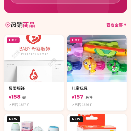
热销
商品
查看全部
HOT
HOT
母婴服饰
儿童玩具
158
157
¥
¥
/副
.9/件
已售 1887 件
已售 1886 件
NEW
NEW