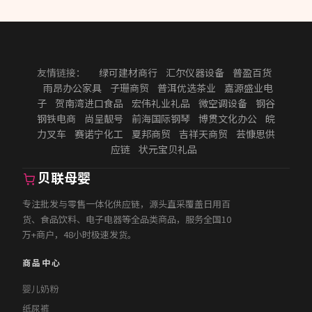
友情链接：
绿可建材商行
汇尔仪器设备
普盈百货
雨昂办公家具
子珊商贸
普洱优选茶业
嘉源盛业电
子
贺南湾进口食品
宏伟礼业礼品
微空调设备
钢谷
钢铁电商
尚呈靓号
前海国际钢琴
博贯文化办公
皖
力叉车
赛诺宁化工
夏邦商贸
吉祥天商贸
芸慷思供
应链
状元宝贝礼品
贝联母婴
专注批发与零售一体化供应链，源头直采覆盖日用百
货、食品饮料、电子电器等全品类商品，服务全国10
万+商户，48小时极速发货。
商品中心
婴儿奶粉
纸尿裤