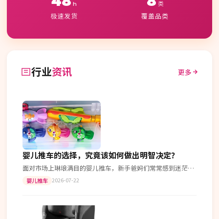
48
8
h
类
极速发货
覆盖品类
行业
资讯
更多
婴儿推车的选择，究竟该如何做出明智决定？
面对市场上琳琅满目的婴儿推车，新手爸妈们常常感到迷茫。
一、功能对比 首先我们来比较一下不同类型的婴儿推车： 折
2026-07-22
婴儿推车
叠型推车：便于携带和存放…