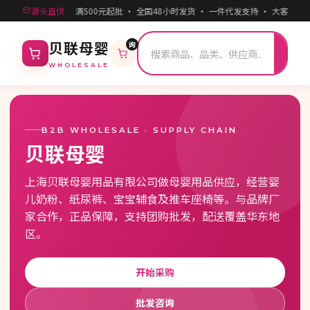
源头直供
满500元起批 · 全国48小时发货 · 一件代发支持 · 大客户专
询
搜
贝联母婴
索
WHOLESALE
B2B WHOLESALE · SUPPLY CHAIN
贝联母婴
上海贝联母婴用品有限公司做母婴用品供应，经营婴
儿奶粉、纸尿裤、宝宝辅食及推车座椅等。与品牌厂
家合作，正品保障，支持团购批发，配送覆盖华东地
区。
开始采购
批发咨询